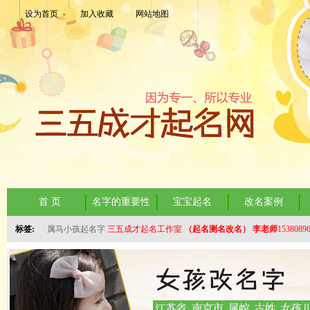
设为首页
加入收藏
网站地图
首 页
名字的重要性
宝宝起名
改名案例
标签:
属马小孩起名字
三五成才起名工作室
（起名测名改名）
李老师
1538089