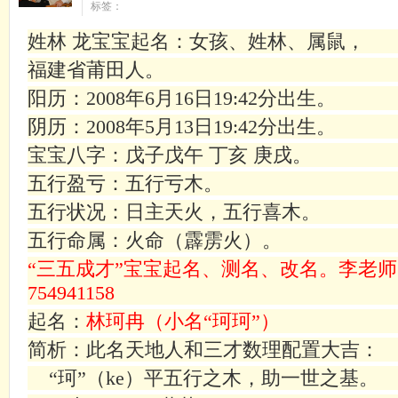
标签：
姓林 龙宝宝起名：女孩、姓林、属鼠，
福建省莆田人。
阳历：
2008
年
6
月
16
日
19:42
分出生。
阴历：
2008
年
5
月
13
日
19:42
分出生。
宝宝八字：戊子戊午 丁亥 庚戌。
五行盈亏：五行亏木。
五行状况：日主天火，五行喜木。
五行命属：火命（霹雳火）。
“三五成才”宝宝起名、测名、改名。李老师1538
754941158
起名：
林珂冉（小名“珂珂”）
简析：此名天地人和三才数理配置大吉：
“珂”（
ke
）平五行之木，助一世之基。