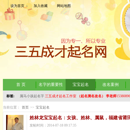
设为首页
加入收藏
网站地图
首 页
名字的重要性
宝宝起名
改名案例
标签:
属马小孩起名字
三五成才起名工作室
（起名测名改名）
李老师
1538089
当前位置：
首页
>>
宝宝起名
姓林龙宝宝起名：女孩、姓林、属鼠，福建省莆田人
发帖时间：2014-07-18 09:17:35