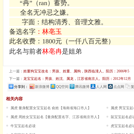
“冉”（
ran
）蓄势。
全名无冲忌之嫌。
字面：结构清秀、音理文雅。
备选名字
：林亳玉
此名收费：
1800
元（一仟八百元整）
此名与前者
林亳冉
是姐弟
上一篇：
姓董狗宝宝改名：男孩、姓董、属狗，陕西临潼人。阳历：2006年5
下一篇：
龙宝宝起名：男孩、姓沈、属龙，江苏省南京人。阳历：2012年12月
分享到：
新浪微博
QQ空间
腾讯微博
人人网
点点网
相关内容
属虎 量身配置女宝宝起名 俞姓【海南省海口市人】
属虎 男宝宝
属虎 周姓女宝宝起名【量身配置名字、江苏省南京市人】
鼠宝宝起名必
牛宝宝起名必读
虎宝宝起名必