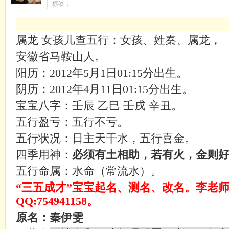
标签：
属龙 女孩儿查五行：女孩、姓秦、属龙，
安徽省马鞍山人。
阳历：
2012
年
5
月
1
日
01:15
分出生。
阴历：
2012
年
4
月
11
日
01:15
分出生。
宝宝八字：壬辰 乙巳 壬戌 辛丑。
五行盈亏：五行不亏。
五行状况：日主天干水，五行喜金。
四季用神：
必须有土相助，若有火，金则
五行命属：水命（常流水）。
“三五成才”宝宝起名、测名、改名。李老师153
QQ:754941158
。
原名：秦伊雯