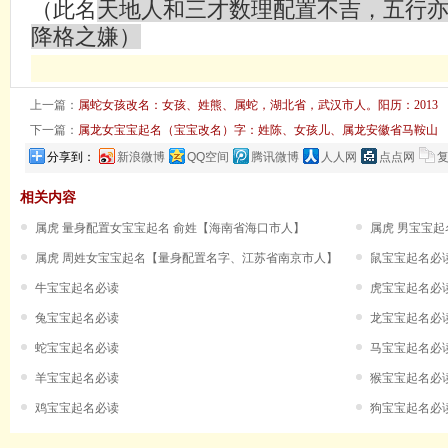
（此名
天地人和三才数理配置不吉，五行
降格之嫌）
上一篇：
属蛇女孩改名：女孩、姓熊、属蛇，湖北省，武汉市人。阳历：2013
下一篇：
属龙女宝宝起名（宝宝改名）字：姓陈、女孩儿、属龙安徽省马鞍山
分享到：
新浪微博
QQ空间
腾讯微博
人人网
点点网
相关内容
属虎 量身配置女宝宝起名 俞姓【海南省海口市人】
属虎 男宝宝
属虎 周姓女宝宝起名【量身配置名字、江苏省南京市人】
鼠宝宝起名必
牛宝宝起名必读
虎宝宝起名必
兔宝宝起名必读
龙宝宝起名必
蛇宝宝起名必读
马宝宝起名必
羊宝宝起名必读
猴宝宝起名必
鸡宝宝起名必读
狗宝宝起名必