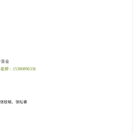
行喜金
15380896336
张纹铭。张纭睿