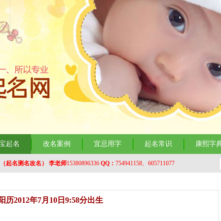
宝起名
改名案例
宜忌用字
起名常识
康熙字
（起名测名改名）
李老师
15380896336
QQ：
754941158、605711077
2012年7月10日9:58分出生