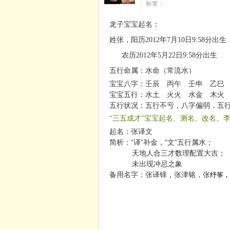
标签：
龙子宝宝起名：
姓张，阳历2012年7月10日9:58分出生
农历2012年5月22日9:58分出生
五行命属：水命（常流水）
宝宝八字：壬辰 丙午 壬申 乙巳
宝宝五行：水土 火火 水金 木火
五行状况：五行不亏，八字偏弱，五
“三五成才”宝宝起名、测名、改名。李老师：
起名：张译文
简析：“译”补金，“文”五行属水；
天地人合三才数理配置大吉；
未出现冲忌之象
备用名字：张译铎，张津铭，张
纾筝，