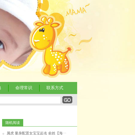
典
命理常识
联系方式
随机阅读
属虎 量身配置女宝宝起名 俞姓【海···