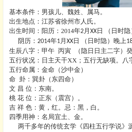
基本条件：
男
孩儿、
魏
姓、属
马
。
出生地点：
江苏省徐州市
人氏。
出生时间：阳历：
20
14
年
月
日
（日时隐
2
XX
阴历：
年
月
日
（日时隐）
晚上
20
14
1
XX
1
生辰八字：
甲午
丙寅
（隐日
日主
二字）
五行状况：日主天干
XX；
五行无缺项。
八
五行命属：
金
命（
沙中金
）
命
卦：
巽
卦（
东
四命）
文
昌
位：
东南
。
桃
花
位：正
东（震宫）
。
吉
祥
色：
黄，红
。忌：
黑，白
。
四季用神：名局宜
土、金。
两千多年的传统玄学《四柱五行学说》源