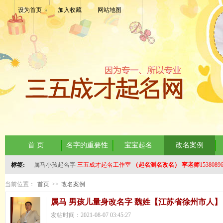
设为首页
加入收藏
网站地图
首 页
名字的重要性
宝宝起名
改名案例
标签:
属马小孩起名字
三五成才起名工作室
（起名测名改名）
李老师
1538089
当前位置：
首页
>>
改名案例
属马 男孩儿量身改名字 魏姓【江苏省徐州市人】
发帖时间：2021-08-07 03:45:27