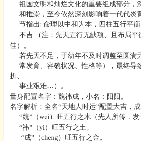
祖国文明和灿烂文化的重要组成部分，深
和推崇，至今依然深刻影响着一代代炎黄
节指出
命理以中和为本，四柱五行平衡
:
不吉
（注：先天五行无缺项、且布局平
佳）。
若先天不足，于幼年不及时调整至圆满无
常发育、容貌状况、性格等），最终导致
折、
事业艰难…）。
量身配置名字：
魏祎成
，小名：
阳阳
。
名字解析：全名
“天地人时运”配置大吉，
“
魏
”（
wei
）旺五行之
木
（先人所传，发
“
祎
”（
yi
）
旺
五行之
土
。
“
成
”（
cheng
）
旺
五行之
金
。