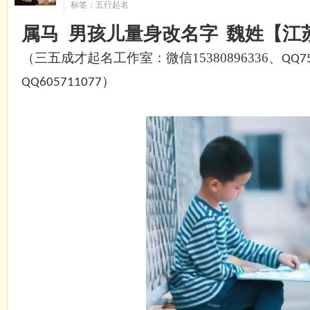
标签：五行起名
属
马
男孩儿
量身
改
名字
魏
姓【
江
（三五成才起名工作室：微信
15380896336、
QQ7
）
QQ605711077