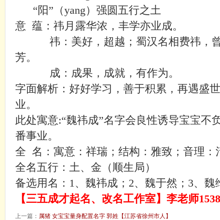
“阳”（yang）强圆五行之土
意
蕴：
祎月露华浓，丰学亦业成
。
祎
：
美好，超越
；
蜀汉名相费祎，
芳。
成
：
成果，成就，有作为
。
字面解析：
好好学习，善于积累，再遇盛
业。
此处寓意
:“
魏祎成
”名字会良性诱导宝宝
不
番事业
。
全
名：寓意：祥瑞；结构：雅致；音理：
全名五行：土、金（顺生局）
备选用名：
1、
魏祎成；
2、魏于然；3、魏
【三五成才起名、改名工作室】李老师
153
上一篇：
属猪 女宝宝量身配置名字 郭姓【江苏省徐州市人】