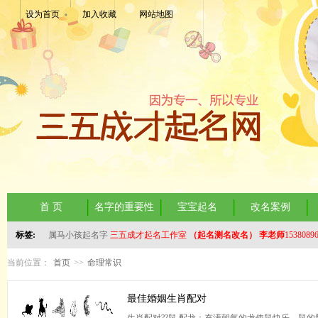
设为首页
加入收藏
网站地图
首 页
名字的重要性
宝宝起名
改名案例
标签:
属马小孩起名字
三五成才起名工作室
（起名测名改名）
李老师
1538089
当前位置：
首页
>>
命理常识
最佳婚姻生肖配对