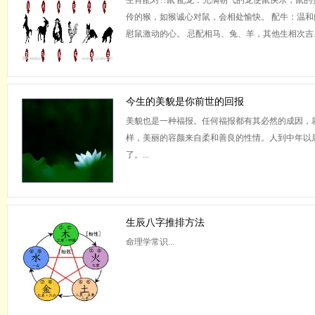
生肖配对??鼠 配龙：充满朝气的龙使鼠快乐，鼠
伶的猴，如猴诚心对鼠，会相处愉快。 配牛：温
慰鼠激动的心。 忌配相马、兔、羊，其他生相次吉......
今生的美貌是你前世的回报
美貌也是一种福报。任何福报都有其必然的成因，
样，美丽的容颜来自柔和善良的性情。人到中年以
了。...
生辰八字推排方法
命理学常识...