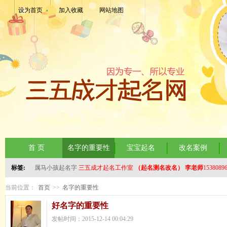
设为首页
加入收藏
网站地图
首 页
名字的重要性
宝宝起名
改名案例
标签:
属马小孩起名字
三五成才起名工作室
（起名测名改名）
李老师
1538089
当前位置：
首页
>>
名字的重要性
好名字的重要性
发帖时间：2015-12-14 00:04:29